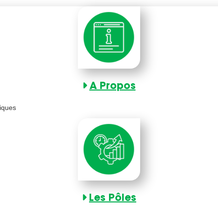
A Propos
tiques
Les Pôles