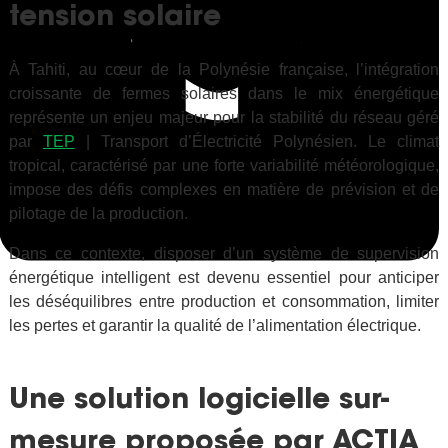
tension solaire
À Tahiti, au cœur de la Polynésie française, l’intégration
croissante de fermes solaires dans le mix énergétique
représente un enjeu majeur pour la stabilité du réseau géré
par
TEP
| Transport d’Électricité Polynésien. Le climat
tropical, caractérisé par une forte variabilité météorologique,
impose des défis complexes en matière de prévision et de
pilotage de la production.
Dans ce contexte, disposer d’un système de supervision
énergétique intelligent est devenu essentiel pour anticiper
les déséquilibres entre production et consommation, limiter
les pertes et garantir la qualité de l’alimentation électrique.
Une solution logicielle sur-
mesure proposée par ACTIA