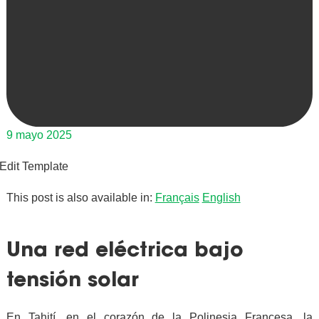
9 mayo 2025
Edit Template
This post is also available in:
Français
English
Una red eléctrica bajo
tensión solar
En Tahití, en el corazón de la Polinesia Francesa, la