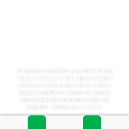
¿Tiene alguna pregunta o
desea saber más?
¡Estaremos encantados de ayudarle! Si este
equipo le interesa o si tiene alguna pregunta
específica, solo tiene que rellenar. Nuestro
equipo se pondrá en contacto con usted lo
antes posible para responder a todas sus
preguntas. ¡Gracias por su interés!