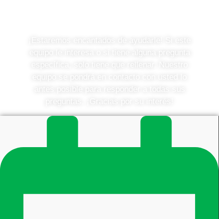
desea saber más?
¡Estaremos encantados de ayudarle! Si este
equipo le interesa o si tiene alguna pregunta
específica, solo tiene que rellenar. Nuestro
equipo se pondrá en contacto con usted lo
antes posible para responder a todas sus
preguntas. ¡Gracias por su interés!